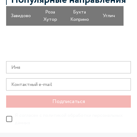
Популярные направления
Роза
Бухта
Завидово
Углич
Хутор
Коприно
Получайте информацию о специальных
предложениях первыми
Подписаться
Я согласен с
политикой обработки персональных
данных