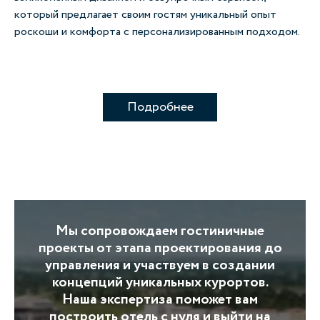
который предлагает своим гостям уникальный опыт
пр
роскоши и комфорта с персонализированным подходом.
го
Подробнее
Мы сопровождаем гостиничные
проекты от этапа проектирования до
управления и участвуем в создании
концепций уникальных курортов.
Наша экспертиза поможет вам
построить отель с нуля и выйти на