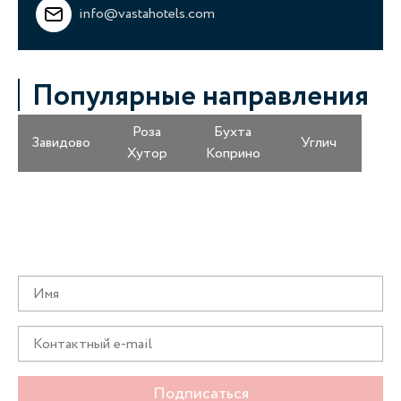
info@vastahotels.com
Популярные направления
Роза
Бухта
Завидово
Углич
Хутор
Коприно
Получайте информацию о специальных
предложениях первыми
Подписаться