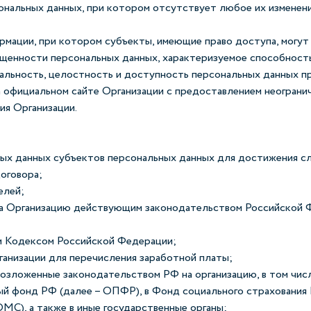
ональных данных, при котором отсутствует любое их изменен
мации, при котором субъекты, имеющие право доступа, могут 
щенности персональных данных, характеризуемое способность
льность, целостность и доступность персональных данных пр
 официальном сайте Организации с предоставлением неогранич
я Организации.
ьных данных субъектов персональных данных для достижения 
оговора;
елей;
 на Организацию действующим законодательством Российской 
ым Кодексом Российской Федерации;
ганизации для перечисления заработной платы;
 возложенные законодательством РФ на организацию, в том ч
ый фонд РФ (далее – ОПФР), в Фонд социального страхования
МС), а также в иные государственные органы;