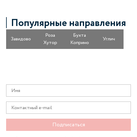
Популярные направления
Роза
Бухта
Завидово
Углич
Хутор
Коприно
Получайте информацию о специальных
предложениях первыми
Подписаться