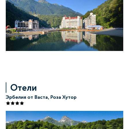
Отели
Эрбелия от Васта, Роза Хутор
Фр