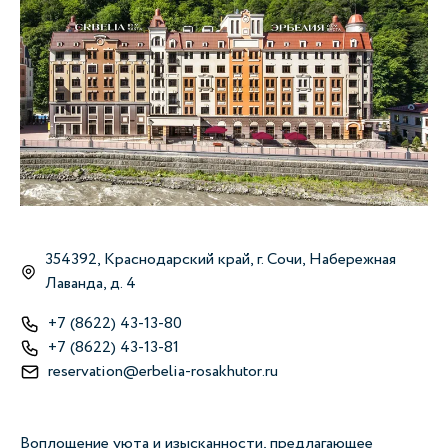
354392, Краснодарский край, г. Сочи, Набережная
Лаванда, д. 4
+7 (8622) 43-13-80
+7 (8622) 43-13-81
reservation@erbelia-rosakhutor.ru
От
Воплощение уюта и изысканности, предлагающее
Ро