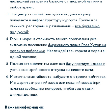
неспешный завтрак на балконе с панорамой на пики в
любое время;
Эпицентр событий: выходите из дома и сразу
попадаете в инфраструктуру курорта. Тропы для
хайкинга, рестораны и развлечения —
всё буквально
под рукой
;
Горы + море: в стоимость вашего проживания уже
включено посещение
фирменного пляжа Роза Хутор на
морском побережье
. Наслаждайтесь горами и морем в
одной поездке;
Полная автономия: мы даем вам
базу премиум-класса и
уют
, а сценарий своего отпуска вы пишете сами;
Максимальная гибкость: забудьте о строгих таймингах.
Мы дарим вам
ранний заезд или поздний выезд
(при
наличии свободных номеров), чтобы ваш отдых
длился дольше.
Важная информация: