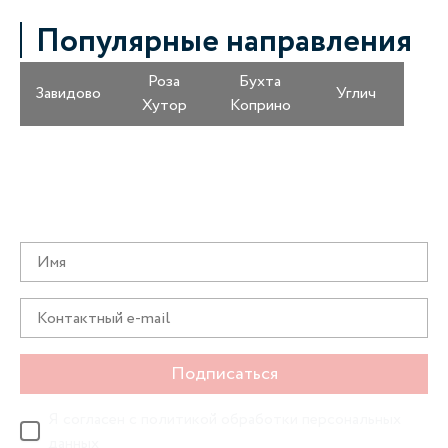
Популярные направления
Роза
Бухта
Завидово
Углич
Хутор
Коприно
Получайте информацию о специальных
предложениях первыми
Подписаться
Я согласен с
политикой обработки персональных
данных