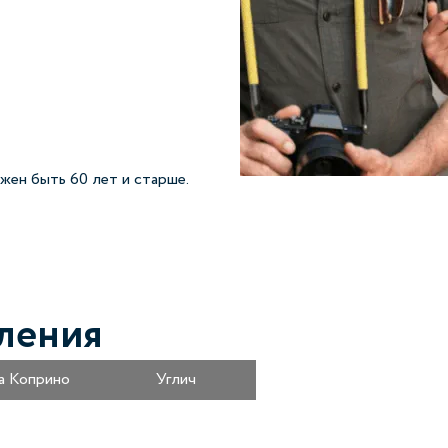
жен быть 60 лет и старше.
ления
а Коприно
Углич