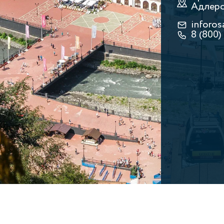
Адлерс
inforos
8 (800