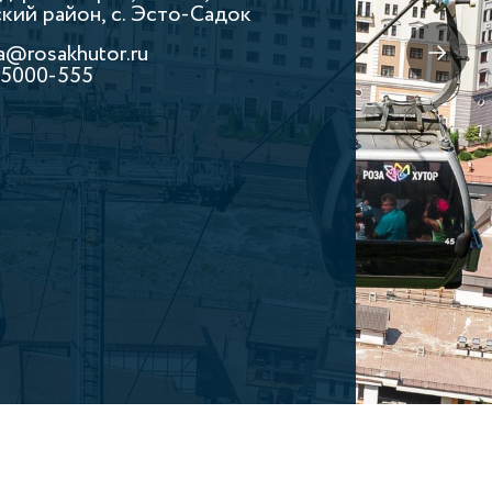
кий район, с. Эсто-Cадок
a@rosakhutor.ru
) 5000-555