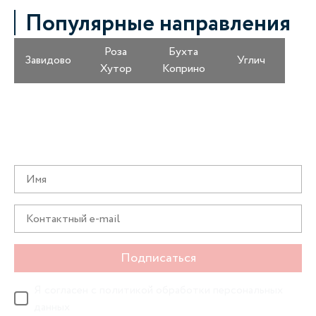
Популярные направления
Роза
Бухта
Завидово
Углич
Хутор
Коприно
Получайте информацию о специальных
предложениях первыми
Подписаться
Я согласен с
политикой обработки персональных
данных