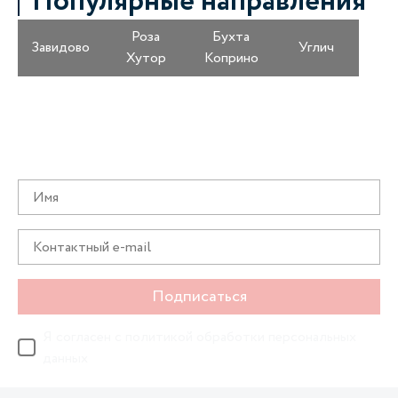
Популярные направления
Роза
Бухта
Завидово
Углич
Хутор
Коприно
Получайте информацию о специальных
предложениях первыми
Подписаться
Я согласен с
политикой обработки персональных
данных