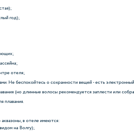
стая);
лый год);
ающих;
ассейна;
нтре отеля;
ми. Не беспокойтесь о сохранности вещей - есть электронны
авания (но длинные волосы рекомендуется заплести или собрат
я плавания.
аквазоны, в отеле имеются:
идом на Волгу);