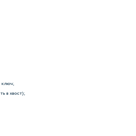
й ключ;
ь в хвост);