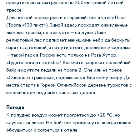
прокатиться на «ватрушке» по 200-метровой летней
трассе.
Для полной перезагрузки отправляйтесь в Стеш-Парк
(Тропа «100 пихт»). Зимой здесь проходят оживленные
лыжные трассы, но в августе — ни души. Лишь
реликтовый лес подпирает макушками небо да беркуты
парят над головой, а на пути стоят деревянные «идолы»
— такой парк в России есть только на Роза Хутор.
«Гудят» ноги от ходьбы? Возьмите напрокат шоссейный
байк и крутите педали на тропе B-One или на треке
«Озерного траверса», поднявшись к Верхнему озеру. До
места старта в Горной Олимпийской деревне туристов с
велосипедом поднимет канатная дорога.
Погода
К полудню воздух может прогреться до +28 °C, но
случаются ливни. Не бойтесь промокнуть: всегда можно
обсушиться и согреться в
отеле
.