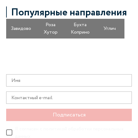
Популярные направления
Роза
Бухта
Завидово
Углич
Хутор
Коприно
Получайте информацию о специальных
предложениях первыми
Подписаться
Я согласен с
политикой обработки персональных
данных