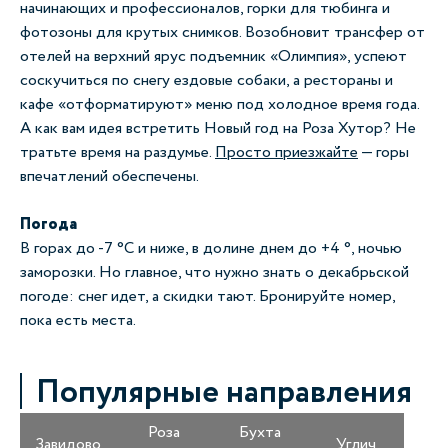
начинающих и профессионалов, горки для тюбинга и
фотозоны для крутых снимков. Возобновит трансфер от
отелей на верхний ярус подъемник «Олимпия», успеют
соскучиться по снегу ездовые собаки, а рестораны и
кафе «отформатируют» меню под холодное время года.
А как вам идея встретить Новый год на Роза Хутор? Не
тратьте время на раздумье.
Просто приезжайте
— горы
впечатлений обеспечены.
Погода
В горах до -7 °C и ниже, в долине днем до +4 °, ночью
заморозки. Но главное, что нужно знать о декабрьской
погоде: снег идет, а скидки тают. Бронируйте номер,
пока есть места.
Популярные направления
Роза
Бухта
Завидово
Углич