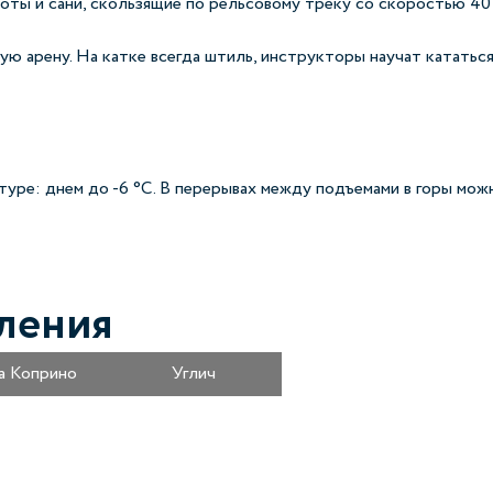
ты и сани, скользящие по рельсовому треку со скоростью 40 к
ую арену. На катке всегда штиль, инструкторы научат кататься 
ре: днем до -6 °C. В перерывах между подъемами в горы мож
ления
а Коприно
Углич