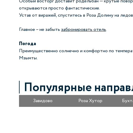
Особый восторг доставит родельбан — крутые поворо
открываются просто фантастические.
Устав от виражей, спуститесь в Роза Долину на ледов
Главное – не забыть
забронировать отель
.
Погода
Преимущественно солнечно и комфортно по температу
Мзымты.
Популярные направ
Завидово
Роза Хутор
Бухт