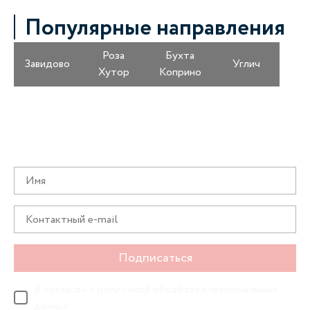
Популярные направления
Роза
Бухта
Завидово
Углич
Хутор
Коприно
Получайте информацию о специальных
предложениях первыми
Подписаться
Я согласен с
политикой обработки персональных
данных