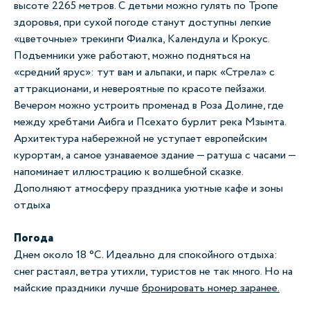
высоте 2265 метров. С детьми можно гулять по Тропе
здоровья, при сухой погоде станут доступны легкие
«цветочные» трекинги Фиалка, Календула и Крокус.
Подъемники уже работают, можно подняться на
«средний ярус»: тут вам и альпаки, и парк «Стрела» с
аттракционами, и невероятные по красоте пейзажи.
Вечером можно устроить променад в Роза Долине, где
между хребтами Аибга и Псехато бурлит река Мзымта.
Архитектура набережной не уступает европейским
курортам, а самое узнаваемое здание — ратуша с часами —
напоминает иллюстрацию к волшебной сказке.
Дополняют атмосферу праздника уютные кафе и зоны
отдыха
Погода
Днем около 18 °C. Идеально для спокойного отдыха:
снег растаял, ветра утихли, туристов не так много. Но на
майские праздники лучше
бронировать номер заранее.