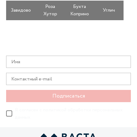
Роза
Бухта
Завидово
Углич
Хутор
Коприно
Получайте информацию о специальных
предложениях первыми
Подписаться
Я согласен с
политикой обработки персональных
данных