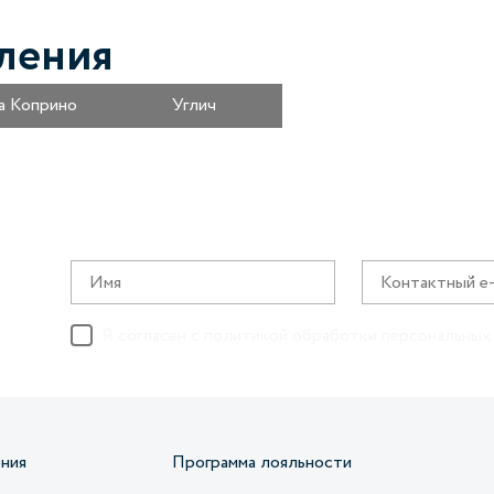
ления
а Коприно
Углич
Я согласен с
политикой обработки персональных
ния
Программа лояльности