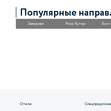
Популярные направ
Завидово
Роза Хутор
Бухт
Получайте информацию о специальных
предложениях первыми
Отели
Спецпредложе