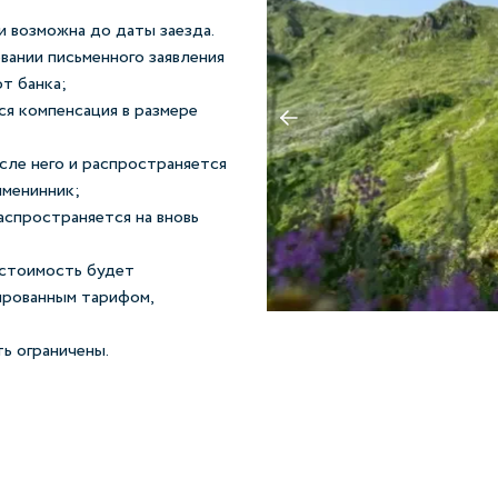
 возможна до даты заезда.
вании письменного заявления
от банка;
ся компенсация в размере
осле него и распространяется
именинник;
аспространяется на вновь
 стоимость будет
ированным тарифом,
ть ограничены.