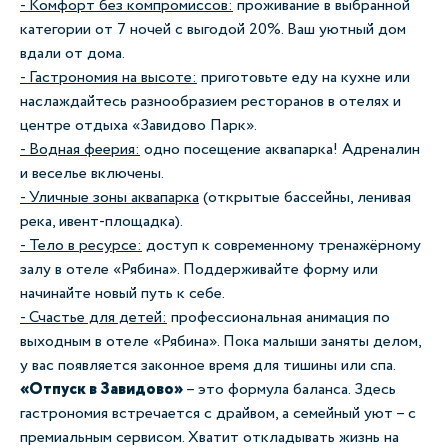
- Комфорт без компромиссов:
проживание в выбранной
категории от 7 ночей с выгодой 20%. Ваш уютный дом
вдали от дома.
- Гастрономия на высоте:
приготовьте еду на кухне или
наслаждайтесь разнообразием ресторанов в отелях и
центре отдыха «Завидово Парк».
- Водная феерия:
одно посещение аквапарка! Адреналин
и веселье включены.
- Уличные зоны аквапарка
(открытые бассейны, ленивая
река, ивент-площадка).
- Тело в ресурсе:
доступ к современному тренажёрному
залу в отеле «Рябина». Поддерживайте форму или
начинайте новый путь к себе.
- Счастье для детей:
профессиональная анимация по
выходным в отеле «Рябина». Пока малыши заняты делом,
у вас появляется законное время для тишины или спа.
«Отпуск в Завидово»
–
это формула баланса. Здесь
гастрономия встречается с драйвом, а семейный уют
–
с
премиальным сервисом. Хватит откладывать жизнь на