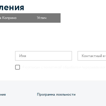
ления
а Коприно
Углич
Я согласен с
политикой обработки персональных
ния
Программа лояльности