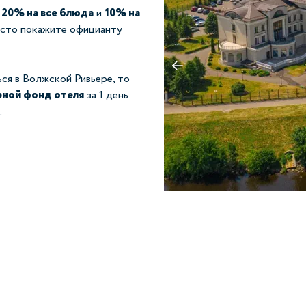
у
20% на все блюда
и
10% на
осто покажите официанту
ся в Волжской Ривьере, то
рной фонд отеля
за 1 день
. ⠀