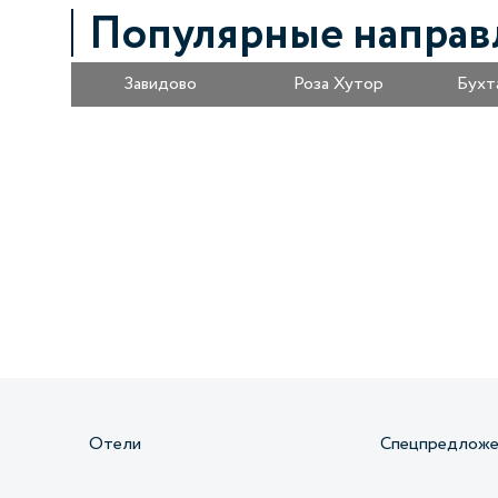
Популярные направ
Завидово
Роза Хутор
Бухт
Получайте информацию о специальных
предложениях первыми
Отели
Спецпредложе