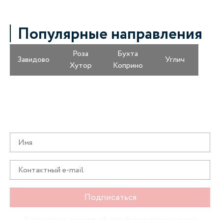
Популярные направления
Роза
Бухта
Завидово
Углич
Хутор
Коприно
Получайте информацию о специальных
предложениях первыми
Подписаться
Я согласен с
политикой обработки персональных