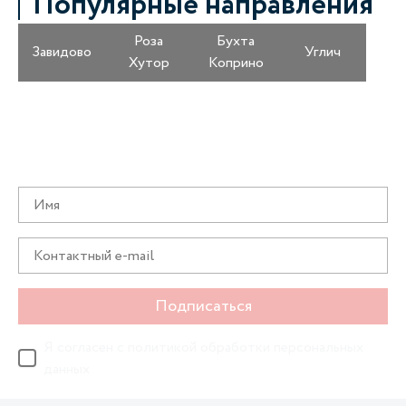
Популярные направления
Роза
Бухта
Завидово
Углич
Хутор
Коприно
Получайте информацию о специальных
предложениях первыми
Подписаться
Я согласен с
политикой обработки персональных
данных