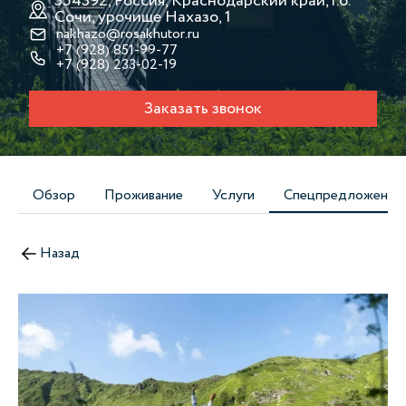
354392, Россия, Краснодарский край, г.о.
Сочи, урочище Нахазо, 1
nakhazo@rosakhutor.ru
+7 (928) 851-99-77
+7 (928) 233-02-19
Заказать звонок
Обзор
Проживание
Услуги
Спецпредложения
Назад