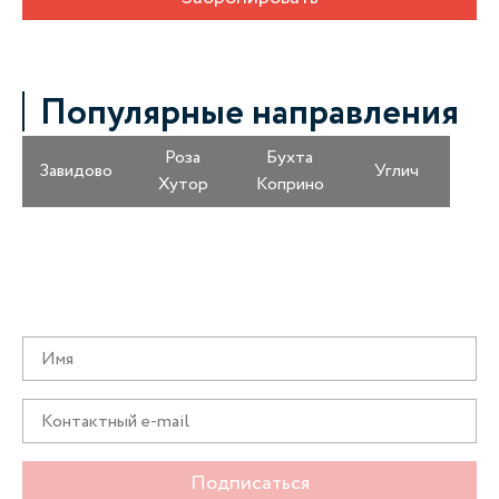
Популярные направления
Роза
Бухта
Завидово
Углич
Хутор
Коприно
Получайте информацию о специальных
предложениях первыми
Подписаться