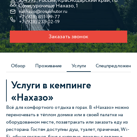
354392, Россия, Краснодарский край, г.о.
Сочи, урочище Нахазо, 1
nakhazo@rosakhutor.ru
+7 (928) 851-99-77
+7 (928) 233-02-19
Заказать звонок
Обзор
Проживание
Услуги
Спецпредложения
Услуги в кемпинге
«Нахазо»
Всё для комфортного отдыха в горах. В «Нахазо» можно
переночевать в тёплом домике или в своей палатке на
оборудованном месте, позавтракать или заказать еду из
ресторана. Гостям доступны душ, туалет, прачечная, Wi-
Fi, общая гостиная, баня с купелью, походы с гидами и