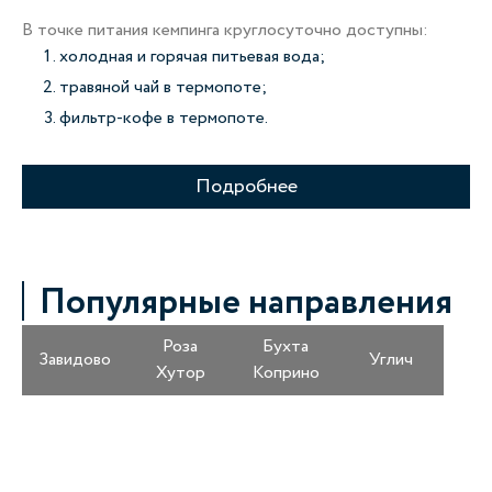
Ко
В точке питания кемпинга круглосуточно доступны:
ка
холодная и горячая питьевая вода;
ко
зн
травяной чай в термопоте;
фильтр-кофе в термопоте.
Об
дл
Подробнее
Популярные направления
Роза
Бухта
Завидово
Углич
Хутор
Коприно
Получайте информацию о специальных