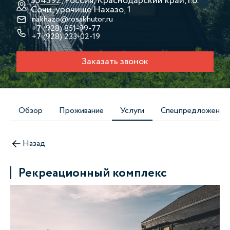
354392, Россия, Краснодарский край, г.о.
Сочи, урочище Нахазо, 1
nakhazo@rosakhutor.ru
+7 (928) 851-99-77
+7 (928) 233-02-19
Заказать звонок
Обзор
Проживание
Услуги
Спецпредложения
Назад
Рекреационный комплекс