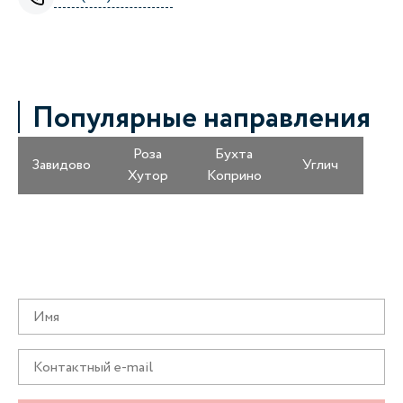
Популярные направления
Роза
Бухта
Завидово
Углич
Хутор
Коприно
Получайте информацию о специальных
предложениях первыми