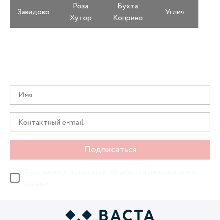
Роза
Бухта
Завидово
Углич
Хутор
Коприно
Получайте информацию о специальных
предложениях первыми
Подписаться
Я согласен с
политикой обработки персональных
данных