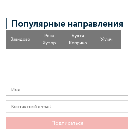
Популярные направления
Роза
Бухта
Завидово
Углич
Хутор
Коприно
Получайте информацию о специальных
предложениях первыми
Подписаться