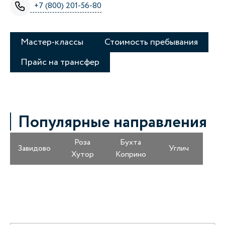
+7 (800) 201-56-80
Мастер-классы
Стоимость пребывания
Прайс на трансфер
Популярные направления
Роза
Бухта
Завидово
Углич
Хутор
Коприно
Получайте информацию о специальных
предложениях первыми