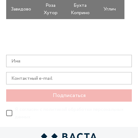
Роза
Бухта
Завидово
Углич
Хутор
Коприно
Получайте информацию о специальных
предложениях первыми
Подписаться
Я согласен с
политикой обработки персональных
данных