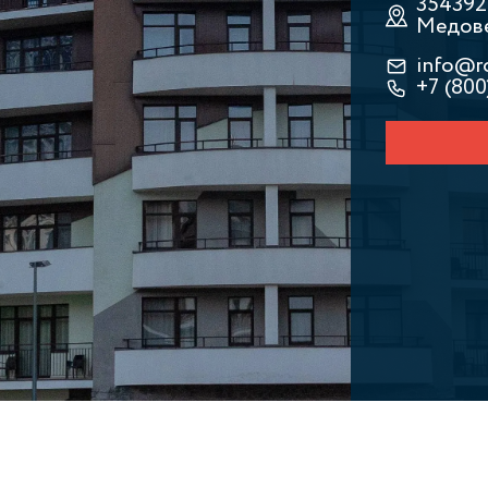
354392,
Медовея
info@r
+7 (800