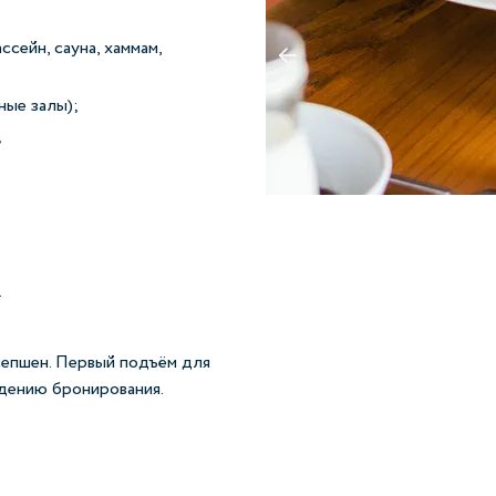
сейн, сауна, хаммам,
ные залы);
;
.
сепшен. Первый подъём для
дению бронирования.