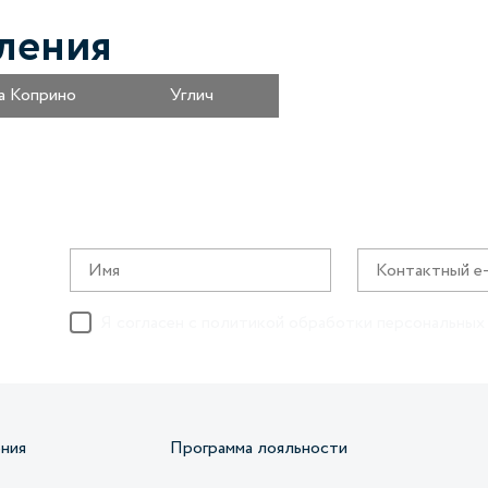
ления
а Коприно
Углич
Я согласен с
политикой обработки персональных
ния
Программа лояльности