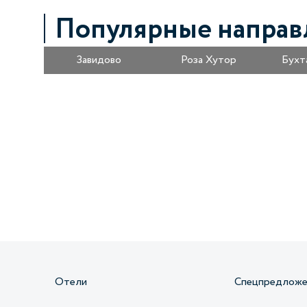
Популярные направ
Завидово
Роза Хутор
Бухт
Получайте информацию о специальных
предложениях первыми
Отели
Спецпредложе