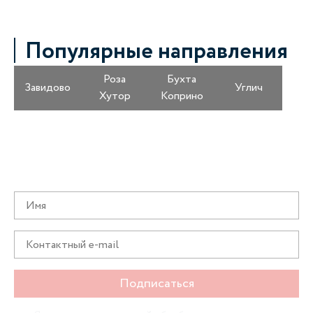
Популярные направления
Роза
Бухта
Завидово
Углич
Хутор
Коприно
Получайте информацию о специальных
предложениях первыми
Подписаться