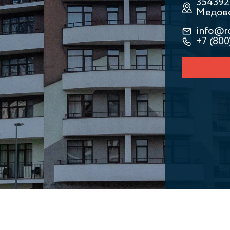
354392,
Медовея
info@r
+7 (800