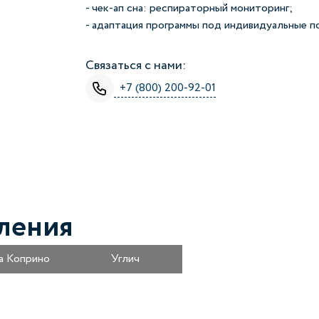
- чек-ап сна: респираторный мониторинг;
- адаптация программы под индивидуальные по
Связаться с нами:
+7 (800) 200-92-01
ления
а Коприно
Углич