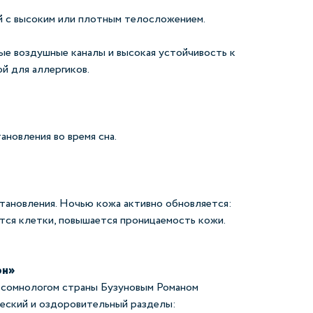
й с высоким или плотным телосложением.
ые воздушные каналы и высокая устойчивость к
й для аллергиков.
новления во время сна.
тановления. Ночью кожа активно обновляется:
ются клетки, повышается проницаемость кожи.
он»
 сомнологом страны Бузуновым Романом
ческий и оздоровительный разделы: