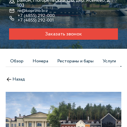
район, Погорельский с/о, дер. Ясенево, д.
103
re@koprino.biz
+7 (4855) 292-000
+7 (4855) 292-001
Заказать звонок
Обзор
Номера
Рестораны и бары
Услуги
Назад