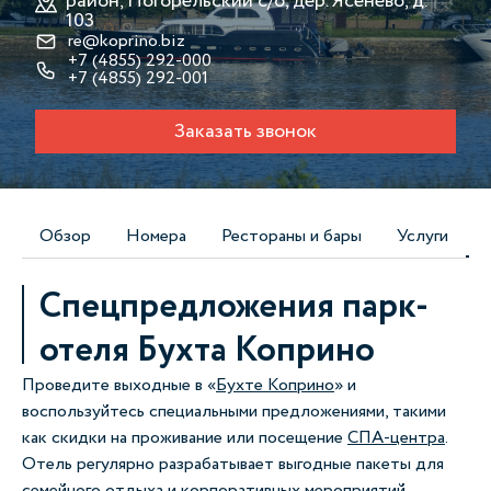
район, Погорельский с/о, дер. Ясенево, д.
103
re@koprino.biz
+7 (4855) 292-000
+7 (4855) 292-001
Заказать звонок
Обзор
Номера
Рестораны и бары
Услуги
Спецпредложения парк-
отеля Бухта Коприно
Проведите выходные в «
Бухте Коприно
» и
воспользуйтесь специальными предложениями, такими
как скидки на проживание или посещение
СПА-центра
.
Отель регулярно разрабатывает выгодные пакеты для
семейного отдыха и
корпоративных мероприятий
.