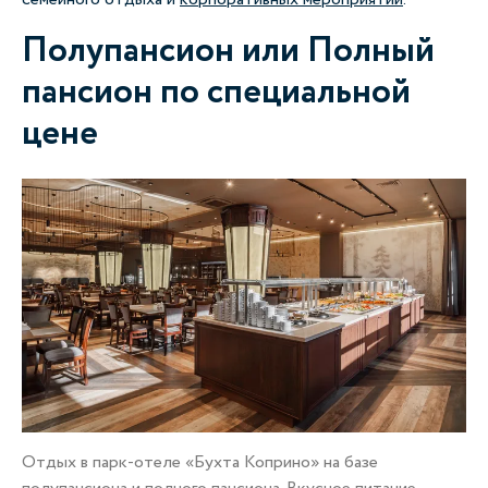
Полупансион или Полный
А
пансион по специальной
цене
Отдых в парк-отеле «Бухта Коприно» на базе
По