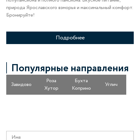
полупансиона и полного пансиона. Вкусное питание,
Во
природа Ярославского взморья и максимальный комфорт.
Бронируйте!
Подробнее
Популярные направления
Роза
Бухта
Завидово
Углич
Хутор
Коприно
Получайте информацию о специальных
предложениях первыми