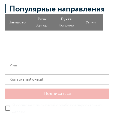
Популярные направления
Роза
Бухта
Завидово
Углич
Хутор
Коприно
Получайте информацию о специальных
предложениях первыми
Подписаться
Я согласен с
политикой обработки персональных
данных