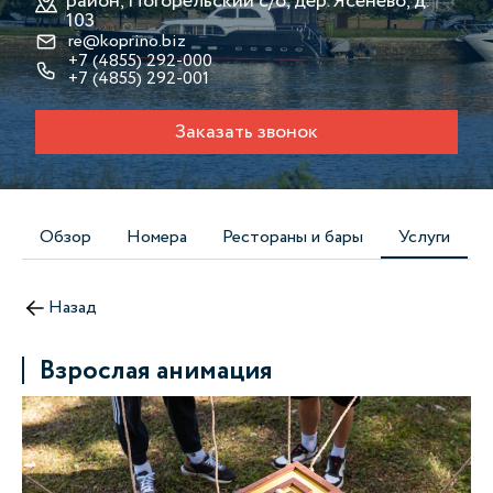
район, Погорельский с/о, дер. Ясенево, д.
103
re@koprino.biz
+7 (4855) 292-000
+7 (4855) 292-001
Заказать звонок
Обзор
Номера
Рестораны и бары
Услуги
Назад
Взрослая анимация