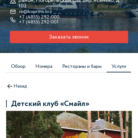
район, Погорельский с/о, дер. Ясенево, д.
103
re@koprino.biz
+7 (4855) 292-000
+7 (4855) 292-001
Заказать звонок
Обзор
Номера
Рестораны и бары
Услуги
Назад
Детский клуб «Смайл»