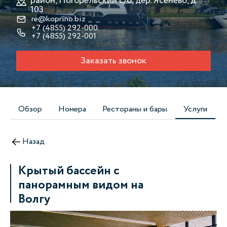
район, Погорельский с/о, дер. Ясенево, д.
103
re@koprino.biz
+7 (4855) 292-000
+7 (4855) 292-001
Заказать звонок
Обзор
Номера
Рестораны и бары
Услуги
Назад
Крытый бассейн с
панорамным видом на
Волгу