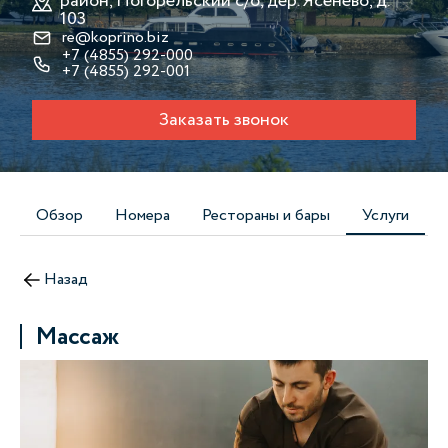
район, Погорельский с/о, дер. Ясенево, д.
103
re@koprino.biz
+7 (4855) 292-000
+7 (4855) 292-001
Заказать звонок
Обзор
Номера
Рестораны и бары
Услуги
Назад
Массаж