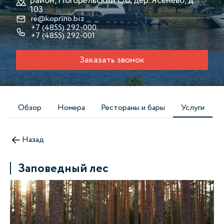
район, Погорельский с/о, дер. Ясенево, д.
103
re@koprino.biz
+7 (4855) 292-000
+7 (4855) 292-001
Заказать звонок
Обзор
Номера
Рестораны и бары
Услуги
Назад
Заповедный лес