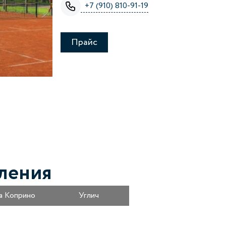
+7 (910) 810-91-19
Прайс
ления
а Коприно
Углич