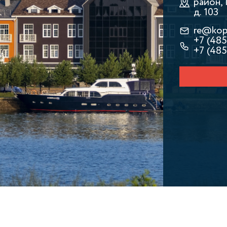
район, 
д. 103
re@kop
+7 (48
+7 (485