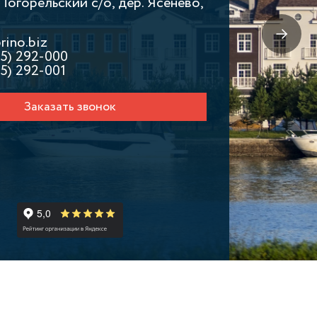
Погорельский с/о, дер. Ясенево,
rino.biz
55) 292-000
5) 292-001
Заказать звонок