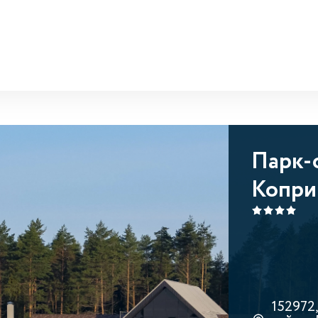
Парк-
Копри
152972