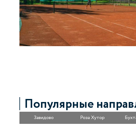
Популярные направ
Завидово
Роза Хутор
Бухт