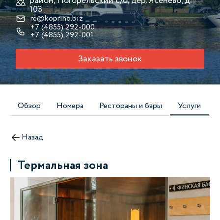
район, Погорельский с/о, дер. Ясенево, д.
103
re@koprino.biz
+7 (4855) 292-000
+7 (4855) 292-001
Заказать звонок
Обзор
Номера
Рестораны и бары
Услуги
Назад
Термальная зона