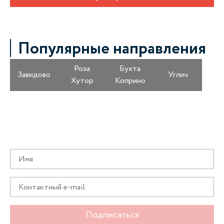
Популярные направления
Роза
Бухта
Завидово
Углич
Хутор
Коприно
Получайте информацию о специальных
предложениях первыми
Подписаться