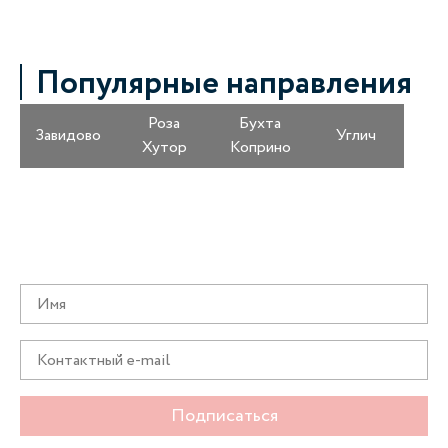
Популярные направления
Роза
Бухта
Завидово
Углич
Хутор
Коприно
Получайте информацию о специальных
предложениях первыми
Подписаться