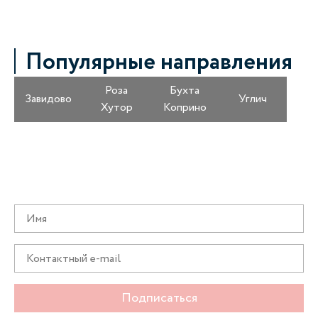
Популярные направления
Роза
Бухта
Завидово
Углич
Хутор
Коприно
Получайте информацию о специальных
предложениях первыми
Подписаться