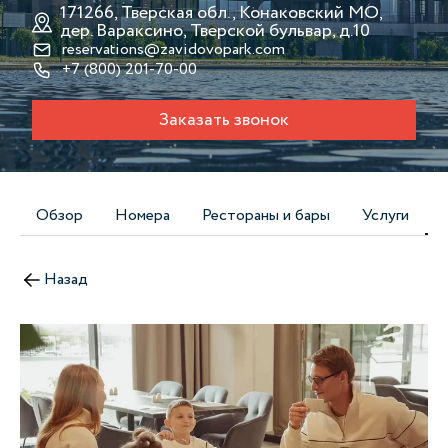
171266, Тверская обл., Конаковский МО,
дер. Вараксино, Тверской бульвар, д.10
reservations@zavidovopark.com
+7 (800) 201-70-00
Заказать звонок
Обзор
Номера
Рестораны и бары
Услуги
Назад