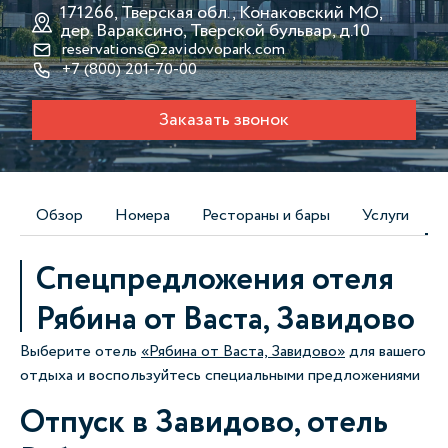
171266, Тверская обл., Конаковский МО,
дер. Вараксино, Тверской бульвар, д.10
reservations@zavidovopark.com
+7 (800) 201-70-00
Заказать звонок
Обзор
Номера
Рестораны и бары
Услуги
Спецпредложения отеля
Рябина от Васта, Завидово
Выберите отель
«Рябина от Васта, Завидово»
для вашего
отдыха и воспользуйтесь специальными предложениями
Отпуск в Завидово, отель
Л