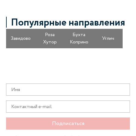
Популярные направления
Роза
Бухта
Завидово
Углич
Хутор
Коприно
Получайте информацию о специальных
предложениях первыми
Подписаться