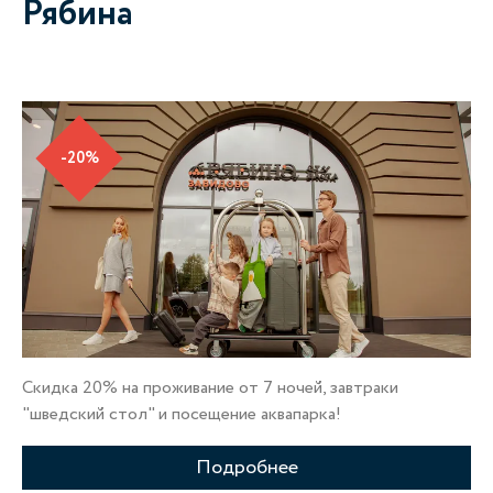
Рябина
-20%
Скидка 20% на проживание от 7 ночей, завтраки
По
"шведский стол" и посещение аквапарка!
пр
Подробнее