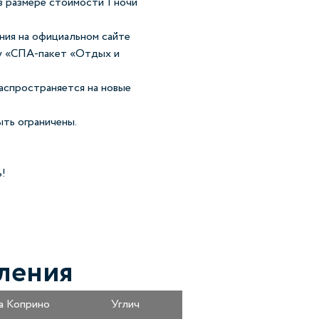
в размере стоимости 1 ночи
ния на официальном сайте
фу «СПА-пакет «Отдых и
аспространяется на новые
ыть ограничены.
ь!
ления
а Коприно
Углич