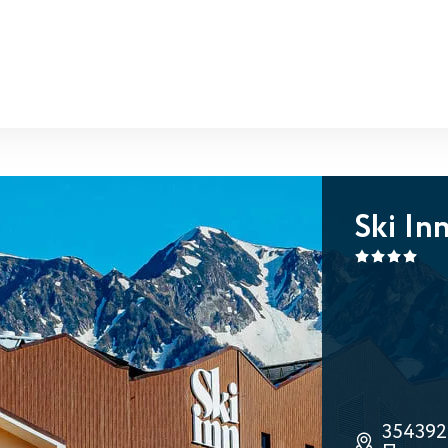
Ski In
354392,