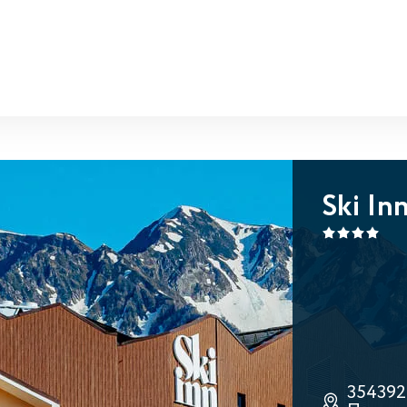
Ski In
354392,