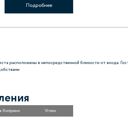
Подробнее
еста расположены в непосредственной близости от входа. Гос
добствами.
ления
а Коприно
Углич