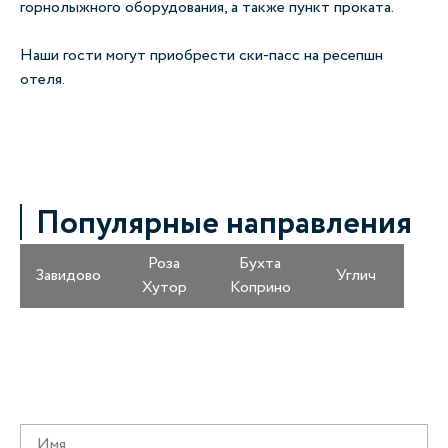
горнолыжного оборудования, а также пункт проката.
Наши гости могут приобрести ски-пасс на ресепшн
отеля.
Популярные направления
Роза
Бухта
Завидово
Углич
Хутор
Коприно
Получайте информацию о специальных
предложениях первыми