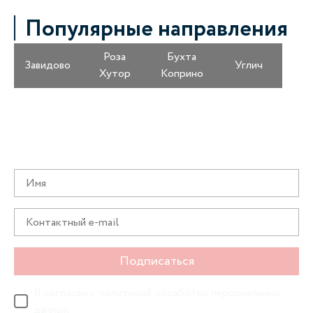
Популярные направления
Роза
Бухта
Завидово
Углич
Хутор
Коприно
Получайте информацию о специальных
предложениях первыми
Подписаться
Я согласен с
политикой обработки персональных
данных